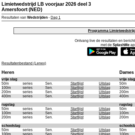
Limietwedstrijd LB voorjaar 2026 deel 3
Amersfoort (NED)
Resultaten van
Wedstrijden
-
Dag 1
Programma Limietwedstrijd
Ontvang live de resultaten en berich
met de
SplashMe
ap
Resultatenbestand (Lenex)
Heren
Dames
vrije slag
vrije slag
50m
series
Sen.
Startlijst
Uitslag
50m
100m
series
Sen.
Startlijst
Uitslag
100m
200m
series
Sen.
Startlijst
Uitslag
200m
400m
series
Sen.
Startlijst
Uitslag
400m
rugslag
rugslag
50m
series
Sen.
Startlijst
Uitslag
50m
100m
series
Sen.
Startlijst
Uitslag
100m
200m
series
Sen.
Startlijst
Uitslag
200m
schoolslag
schoolsl
50m
series
Sen.
Startlijst
Uitslag
50m
100m
series
Sen.
Startlijst
Uitslag
100m