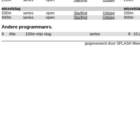
200m
series
open
Startlijst
Uitslag
200m
wisselslag
wisselsl
200m
series
open
Startlijst
Uitslag
200m
400m
series
open
Startlijst
Uitslag
400m
Andere programmanrs.
9.
Alle
100m vrije slag
series
9 - 10 
gegenereerd door SPLASH Mee