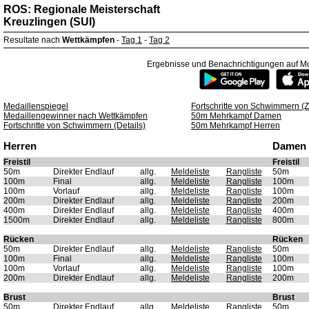
ROS: Regionale Meisterschaft
Kreuzlingen (SUI)
Resultate nach
Wettkämpfen
-
Tag 1
-
Tag 2
Ergebnisse und Benachrichtigungen auf Mo
Medaillenspiegel
Fortschritte von Schwimmern 
Medaillengewinner nach Wettkämpfen
50m Mehrkampf Damen
Fortschritte von Schwimmern (Details)
50m Mehrkampf Herren
Herren
Damen
Freistil
Freistil
50m
Direkter Endlauf
allg.
Meldeliste
Rangliste
50m
100m
Final
allg.
Meldeliste
Rangliste
100m
100m
Vorlauf
allg.
Meldeliste
Rangliste
100m
200m
Direkter Endlauf
allg.
Meldeliste
Rangliste
200m
400m
Direkter Endlauf
allg.
Meldeliste
Rangliste
400m
1500m
Direkter Endlauf
allg.
Meldeliste
Rangliste
800m
Rücken
Rücken
50m
Direkter Endlauf
allg.
Meldeliste
Rangliste
50m
100m
Final
allg.
Meldeliste
Rangliste
100m
100m
Vorlauf
allg.
Meldeliste
Rangliste
100m
200m
Direkter Endlauf
allg.
Meldeliste
Rangliste
200m
Brust
Brust
50m
Direkter Endlauf
allg.
Meldeliste
Rangliste
50m