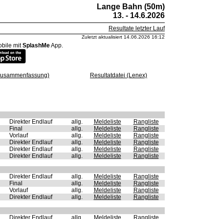
Lange Bahn (50m)
13. - 14.6.2026
Resultate letzter Lauf
Zuletzt aktualisiert 14.06.2026 16:12
bile mit
SplashMe
App.
(Zusammenfassung)
Resultatdatei (Lenex)
Direkter Endlauf
allg.
Meldeliste
Rangliste
Final
allg.
Meldeliste
Rangliste
Vorlauf
allg.
Meldeliste
Rangliste
Direkter Endlauf
allg.
Meldeliste
Rangliste
Direkter Endlauf
allg.
Meldeliste
Rangliste
Direkter Endlauf
allg.
Meldeliste
Rangliste
Direkter Endlauf
allg.
Meldeliste
Rangliste
Final
allg.
Meldeliste
Rangliste
Vorlauf
allg.
Meldeliste
Rangliste
Direkter Endlauf
allg.
Meldeliste
Rangliste
Direkter Endlauf
allg.
Meldeliste
Rangliste