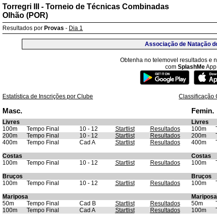
Torregri III - Torneio de Técnicas Combinadas
Olhão (POR)
Resultados por
Provas
-
Dia 1
Associação de Natação d
Obtenha no telemovel resultados e no
com
SplashMe
App
Estatística de Inscrições por Clube
Classificação 
Masc.
Femin.
Livres
Livres
100m
Tempo Final
10 - 12
Startlist
Resultados
100m
200m
Tempo Final
10 - 12
Startlist
Resultados
200m
400m
Tempo Final
Cad A
Startlist
Resultados
400m
Costas
Costas
100m
Tempo Final
10 - 12
Startlist
Resultados
100m
Bruços
Bruços
100m
Tempo Final
10 - 12
Startlist
Resultados
100m
Mariposa
Mariposa
50m
Tempo Final
Cad B
Startlist
Resultados
50m
100m
Tempo Final
Cad A
Startlist
Resultados
100m