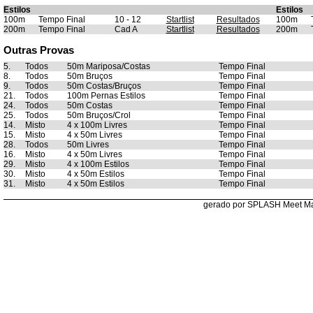
Estilos
Estilos
100m
Tempo Final
10 - 12
Startlist
Resultados
100m
200m
Tempo Final
Cad A
Startlist
Resultados
200m
Outras Provas
5.
Todos
50m Mariposa/Costas
Tempo Final
8.
Todos
50m Bruços
Tempo Final
9.
Todos
50m Costas/Bruços
Tempo Final
21.
Todos
100m Pernas Estilos
Tempo Final
24.
Todos
50m Costas
Tempo Final
25.
Todos
50m Bruços/Crol
Tempo Final
14.
Misto
4 x 100m Livres
Tempo Final
15.
Misto
4 x 50m Livres
Tempo Final
28.
Todos
50m Livres
Tempo Final
16.
Misto
4 x 50m Livres
Tempo Final
29.
Misto
4 x 100m Estilos
Tempo Final
30.
Misto
4 x 50m Estilos
Tempo Final
31.
Misto
4 x 50m Estilos
Tempo Final
gerado por SPLASH Meet M