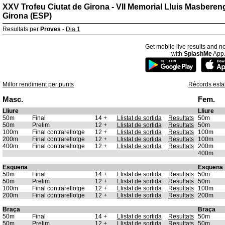
XXV Trofeu Ciutat de Girona - VII Memorial Lluis Masberen
Girona (ESP)
Resultats per
Proves
-
Dia 1
Get mobile live results and no
with
SplashMe
App
Millor rendiment per punts
Rècords estab
Masc.
Fem.
Lliure
Lliure
50m
Final
14 +
Llistat de sortida
Resultats
50m
50m
Prelim
12 +
Llistat de sortida
Resultats
50m
100m
Final contrarellotge
12 +
Llistat de sortida
Resultats
100m
200m
Final contrarellotge
12 +
Llistat de sortida
Resultats
100m
400m
Final contrarellotge
12 +
Llistat de sortida
Resultats
200m
400m
Esquena
Esquena
50m
Final
14 +
Llistat de sortida
Resultats
50m
50m
Prelim
12 +
Llistat de sortida
Resultats
50m
100m
Final contrarellotge
12 +
Llistat de sortida
Resultats
100m
200m
Final contrarellotge
12 +
Llistat de sortida
Resultats
200m
Braça
Braça
50m
Final
14 +
Llistat de sortida
Resultats
50m
50m
Prelim
12 +
Llistat de sortida
Resultats
50m