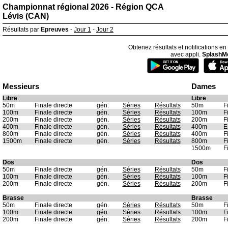
Championnat régional 2026 - Région QCA
Lévis (CAN)
Résultats par
Epreuves
-
Jour 1
-
Jour 2
Obtenez résultats et notifications en
avec appli.
SplashM
Messieurs
Dames
Libre
Libre
50m
Finale directe
gén.
Séries
Résultats
50m
F
100m
Finale directe
gén.
Séries
Résultats
100m
F
200m
Finale directe
gén.
Séries
Résultats
200m
F
400m
Finale directe
gén.
Séries
Résultats
400m
E
800m
Finale directe
gén.
Séries
Résultats
400m
F
1500m
Finale directe
gén.
Séries
Résultats
800m
F
1500m
F
Dos
Dos
50m
Finale directe
gén.
Séries
Résultats
50m
F
100m
Finale directe
gén.
Séries
Résultats
100m
F
200m
Finale directe
gén.
Séries
Résultats
200m
F
Brasse
Brasse
50m
Finale directe
gén.
Séries
Résultats
50m
F
100m
Finale directe
gén.
Séries
Résultats
100m
F
200m
Finale directe
gén.
Séries
Résultats
200m
F