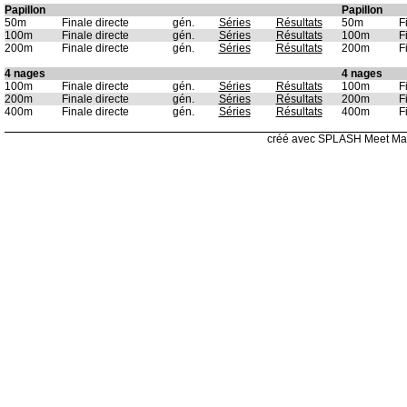
Papillon
Papillon
50m
Finale directe
gén.
Séries
Résultats
50m
F
100m
Finale directe
gén.
Séries
Résultats
100m
F
200m
Finale directe
gén.
Séries
Résultats
200m
F
4 nages
4 nages
100m
Finale directe
gén.
Séries
Résultats
100m
F
200m
Finale directe
gén.
Séries
Résultats
200m
F
400m
Finale directe
gén.
Séries
Résultats
400m
F
créé avec SPLASH Meet Ma