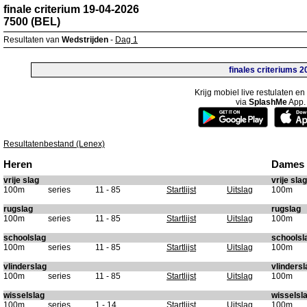
finale criterium 19-04-2026
7500 (BEL)
Resultaten van
Wedstrijden
-
Dag 1
finales criteriums 2
Krijg mobiel live restulaten e
via
SplashMe
App.
Resultatenbestand (Lenex)
Heren
Dames
vrije slag
vrije slag
100m
series
11 - 85
Startlijst
Uitslag
100m
rugslag
rugslag
100m
series
11 - 85
Startlijst
Uitslag
100m
schoolslag
schoolsl
100m
series
11 - 85
Startlijst
Uitslag
100m
vlinderslag
vlindersl
100m
series
11 - 85
Startlijst
Uitslag
100m
wisselslag
wisselsl
100m
series
1 - 14
Startlijst
Uitslag
100m