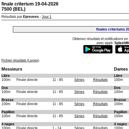
finale criterium 19-04-2026
7500 (BEL)
Résultats par
Epreuves
-
Jour 1
finales criteriums 2
Obtenez résultats et notifications en
avec appli.
SplashM
Fichier résultats (Lenex)
Messieurs
Dames
Libre
Libre
100m
Finale directe
11 - 85
Séries
Résultats
100m
Dos
Dos
100m
Finale directe
11 - 85
Séries
Résultats
100m
Brasse
Brasse
100m
Finale directe
11 - 85
Séries
Résultats
100m
Papillon
Papillon
100m
Finale directe
11 - 85
Séries
Résultats
100m
4 nages
4 nages
100m
Finale directe
1 - 14
Séries
Résultats
100m