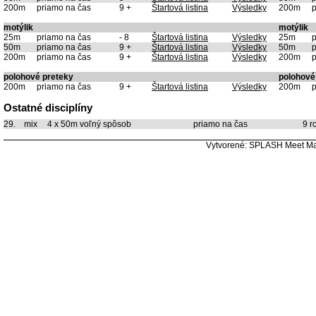
200m
priamo na čas
9 +
Štartová listina
Výsledky
200m
p
motýlik
motýlik
25m
priamo na čas
- 8
Štartová listina
Výsledky
25m
p
50m
priamo na čas
9 +
Štartová listina
Výsledky
50m
p
200m
priamo na čas
9 +
Štartová listina
Výsledky
200m
p
polohové preteky
polohové
200m
priamo na čas
9 +
Štartová listina
Výsledky
200m
p
Ostatné disciplíny
29.
mix
4 x 50m voľný spôsob
priamo na čas
9 ro
Vytvorené: SPLASH Meet M