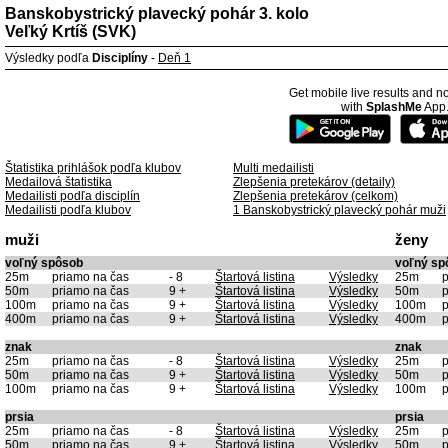
Banskobystrický plavecký pohár 3. kolo
Veľký Krtíš (SVK)
Výsledky podľa
Disciplíny
-
Deň 1
Get mobile live results and no
with
SplashMe
App
Štatistika prihlášok podľa klubov
Multi medailisti
Medailová štatistika
Zlepšenia pretekárov (detaily)
Medailisti podľa disciplín
Zlepšenia pretekárov (celkom)
Medailisti podľa klubov
1 Banskobystrický plavecký pohár muži
muži
ženy
voľný spôsob
voľný sp
25m
priamo na čas
- 8
Štartová listina
Výsledky
25m
p
50m
priamo na čas
9 +
Štartová listina
Výsledky
50m
p
100m
priamo na čas
9 +
Štartová listina
Výsledky
100m
p
400m
priamo na čas
9 +
Štartová listina
Výsledky
400m
p
znak
znak
25m
priamo na čas
- 8
Štartová listina
Výsledky
25m
p
50m
priamo na čas
9 +
Štartová listina
Výsledky
50m
p
100m
priamo na čas
9 +
Štartová listina
Výsledky
100m
p
prsia
prsia
25m
priamo na čas
- 8
Štartová listina
Výsledky
25m
p
50m
priamo na čas
9 +
Štartová listina
Výsledky
50m
p