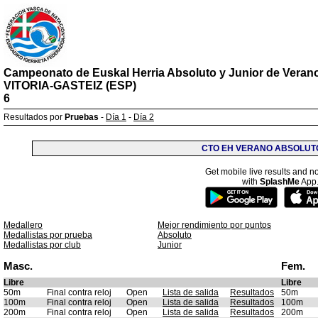
Campeonato de Euskal Herria Absoluto y Junior de Verano
VITORIA-GASTEIZ (ESP)
6
Resultados por
Pruebas
-
Día 1
-
Día 2
CTO EH VERANO ABSOLUTO
Get mobile live results and no
with
SplashMe
App
Medallero
Mejor rendimiento por puntos
Medallistas por prueba
Absoluto
Medallistas por club
Junior
Masc.
Fem.
Libre
Libre
50m
Final contra reloj
Open
Lista de salida
Resultados
50m
100m
Final contra reloj
Open
Lista de salida
Resultados
100m
200m
Final contra reloj
Open
Lista de salida
Resultados
200m