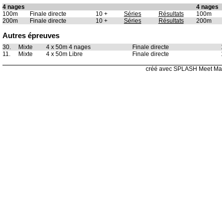
4 nages
4 nages
100m
Finale directe
10 +
Séries
Résultats
100m
200m
Finale directe
10 +
Séries
Résultats
200m
Autres épreuves
30.
Mixte
4 x 50m 4 nages
Finale directe
11.
Mixte
4 x 50m Libre
Finale directe
créé avec SPLASH Meet Ma