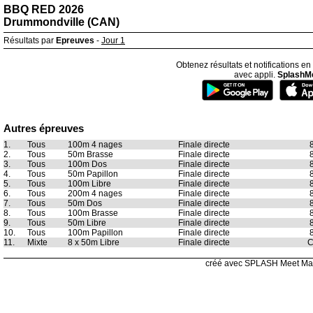
BBQ RED 2026
Drummondville (CAN)
Résultats par
Epreuves
-
Jour 1
Obtenez résultats et notifications en
avec appli.
SplashM
Autres épreuves
1.
Tous
100m 4 nages
Finale directe
8
2.
Tous
50m Brasse
Finale directe
8
3.
Tous
100m Dos
Finale directe
8
4.
Tous
50m Papillon
Finale directe
8
5.
Tous
100m Libre
Finale directe
8
6.
Tous
200m 4 nages
Finale directe
8
7.
Tous
50m Dos
Finale directe
8
8.
Tous
100m Brasse
Finale directe
8
9.
Tous
50m Libre
Finale directe
8
10.
Tous
100m Papillon
Finale directe
8
11.
Mixte
8 x 50m Libre
Finale directe
C
créé avec SPLASH Meet Ma