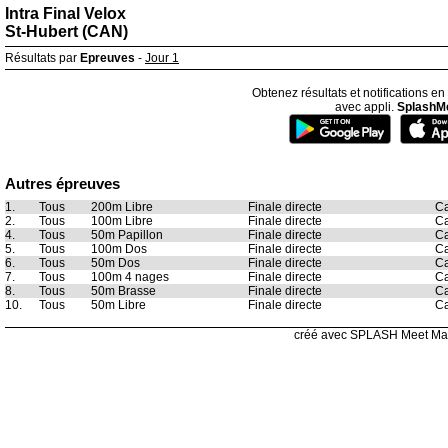
Intra Final Velox
St-Hubert (CAN)
Résultats par
Epreuves
-
Jour 1
Obtenez résultats et notifications en
avec appli.
SplashM
Autres épreuves
1.
Tous
200m Libre
Finale directe
Ca
2.
Tous
100m Libre
Finale directe
Ca
4.
Tous
50m Papillon
Finale directe
Ca
5.
Tous
100m Dos
Finale directe
Ca
6.
Tous
50m Dos
Finale directe
Ca
7.
Tous
100m 4 nages
Finale directe
Ca
8.
Tous
50m Brasse
Finale directe
Ca
10.
Tous
50m Libre
Finale directe
Ca
créé avec SPLASH Meet Ma