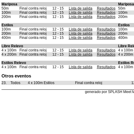
Mariposa
Mariposa
50m
Final contra reloj
12 - 15
Lista de salida
Resultados
50m
100m
Final contra reloj
12 - 15
Lista de salida
Resultados
100m
200m
Final contra reloj
12 - 15
Lista de salida
Resultados
200m
Estilos
Estilos
100m
Final contra reloj
12 - 15
Lista de salida
Resultados
100m
200m
Final contra reloj
12 - 15
Lista de salida
Resultados
200m
400m
Final contra reloj
12 - 15
Lista de salida
Resultados
400m
Libre Relevo
Libre Re
4 x 100m
Final contra reloj
12 - 15
Lista de salida
Resultados
4 x 100m
4 x 200m
Final contra reloj
12 - 15
Lista de salida
Resultados
4 x 200m
Estilos Relevo
Estilos R
4 x 100m
Final contra reloj
12 - 15
Lista de salida
Resultados
4 x 100m
Otros eventos
23.
Todos
4 x 100m Estilos
Final contra reloj
1
generado por SPLASH Meet 