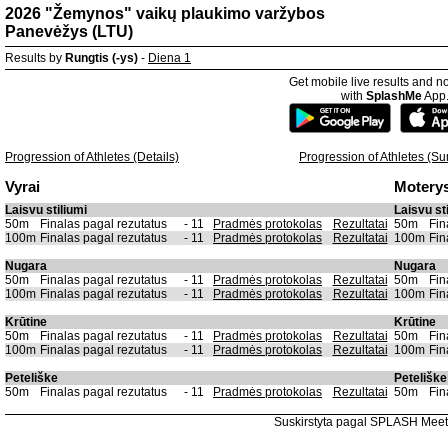
2026 "Žemynos" vaikų plaukimo varžybos
Panevėžys (LTU)
Results by
Rungtis (-ys)
-
Diena 1
Get mobile live results and no
with
SplashMe
App
Progression of Athletes (Details)
Progression of Athletes (S
Vyrai
Motery
Laisvu stiliumi
Laisvu st
50m
Finalas pagal rezutatus
- 11
Pradmės protokolas
Rezultatai
50m
Fin
100m
Finalas pagal rezutatus
- 11
Pradmės protokolas
Rezultatai
100m
Fin
Nugara
Nugara
50m
Finalas pagal rezutatus
- 11
Pradmės protokolas
Rezultatai
50m
Fin
100m
Finalas pagal rezutatus
- 11
Pradmės protokolas
Rezultatai
100m
Fin
Krūtine
Krūtine
50m
Finalas pagal rezutatus
- 11
Pradmės protokolas
Rezultatai
50m
Fin
100m
Finalas pagal rezutatus
- 11
Pradmės protokolas
Rezultatai
100m
Fin
Peteliške
Peteliške
50m
Finalas pagal rezutatus
- 11
Pradmės protokolas
Rezultatai
50m
Fin
Suskirstyta pagal SPLASH Mee