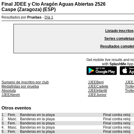
Final JDEE y Cto Aragón Aguas Abiertas 2526
Caspe (Zaragoza) (ESP)
Resultados por
Pruebas
-
Día 1
Listado inscritos
Series completa
Resultados comple
Get mobile live results and no
with
SplashMe
App
Sumario de inscritos por club
JJEEBenj
JJEE
Medallistas por prueba
JJEECadete
Trofe
Absoluta
JJEEInfantil
Trofe
JJEEAlevin
JJEEJunior
Otros eventos
1.
Fem.
Banderas en la playa
Final contra reloj
2.
Masc.
Banderas en la playa
Final contra reloj
3.
Fem.
Banderas en la playa
Final contra reloj
4.
Masc.
Banderas en la playa
Final contra reloj
5.
Fem.
Banderas en la playa
Final contra reloj