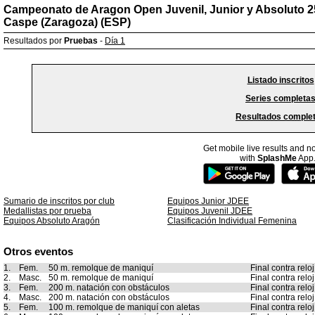
Campeonato de Aragon Open Juvenil, Junior y Absoluto 
Caspe (Zaragoza) (ESP)
Resultados por
Pruebas
-
Día 1
Listado inscritos
Series completa
Resultados comple
Get mobile live results and no
with
SplashMe
App
Sumario de inscritos por club
Equipos Junior JDEE
Medallistas por prueba
Equipos Juvenil JDEE
Equipos Absoluto Aragón
Clasificación Individual Femenina
Otros eventos
1.
Fem.
50 m. remolque de maniquí
Final contra reloj
2.
Masc.
50 m. remolque de maniquí
Final contra reloj
3.
Fem.
200 m. natación con obstáculos
Final contra reloj
4.
Masc.
200 m. natación con obstáculos
Final contra reloj
5.
Fem.
100 m. remolque de maniquí con aletas
Final contra reloj