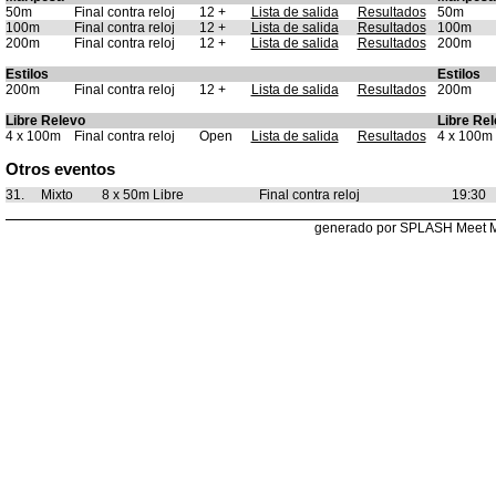
50m
Final contra reloj
12 +
Lista de salida
Resultados
50m
100m
Final contra reloj
12 +
Lista de salida
Resultados
100m
200m
Final contra reloj
12 +
Lista de salida
Resultados
200m
Estilos
Estilos
200m
Final contra reloj
12 +
Lista de salida
Resultados
200m
Libre Relevo
Libre Re
4 x 100m
Final contra reloj
Open
Lista de salida
Resultados
4 x 100m
Otros eventos
31.
Mixto
8 x 50m Libre
Final contra reloj
19:30
generado por SPLASH Meet 