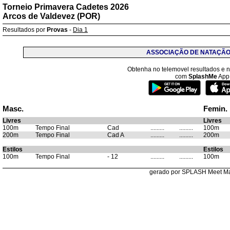
Torneio Primavera Cadetes 2026
Arcos de Valdevez (POR)
Resultados por
Provas
-
Dia 1
ASSOCIAÇÃO DE NATAÇÃO
Obtenha no telemovel resultados e no
com
SplashMe
App
Masc.
Femin.
Livres
Livres
100m
Tempo Final
Cad
.........
.........
100m
200m
Tempo Final
Cad A
.........
.........
200m
Estilos
Estilos
100m
Tempo Final
- 12
.........
.........
100m
gerado por SPLASH Meet M