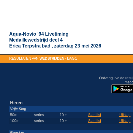
Aqua-Novio '94 Livetiming
Medaillewedstrijd deel 4
Erica Terpstra bad , zaterdag 23 mei 2026
RESULTATEN VAN
WEDSTRIJDEN
-
DAG 1
Ontvang live de resu
met 
Heren
Vrije Slag
50m
series
10 +
Startlijst
Uitslag
100m
series
10 +
Startlijst
Uitslag
Rugslag