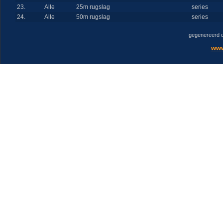
23.
Alle
25m rugslag
series
24.
Alle
50m rugslag
series
gegenereerd 
www