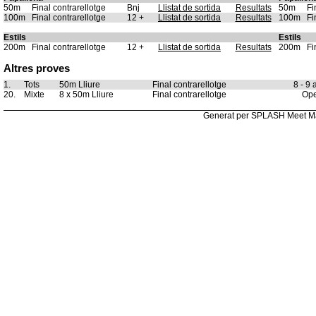
50m
Final contrarellotge
Bnj
Llistat de sortida
Resultats
50m
Fi
100m
Final contrarellotge
12 +
Llistat de sortida
Resultats
100m
Fi
Estils
Estils
200m
Final contrarellotge
12 +
Llistat de sortida
Resultats
200m
Fi
Altres proves
1.
Tots
50m Lliure
Final contrarellotge
8 - 9 
20.
Mixte
8 x 50m Lliure
Final contrarellotge
Op
Generat per SPLASH Meet M