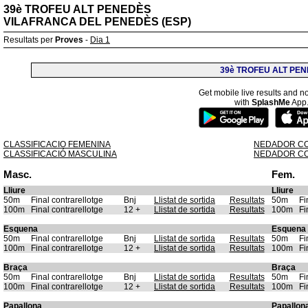
39è TROFEU ALT PENEDÈS
VILAFRANCA DEL PENEDÈS (ESP)
Resultats per
Proves
-
Dia 1
39è TROFEU ALT PE
Get mobile live results and no
with
SplashMe
App
CLASSIFICACIO FEMENINA
NEDADOR CO
CLASSIFICACIÓ MASCULINA
NEDADOR CO
Masc.
Fem.
Lliure
Lliure
50m
Final contrarellotge
Bnj
Llistat de sortida
Resultats
50m
Fi
100m
Final contrarellotge
12 +
Llistat de sortida
Resultats
100m
Fi
Esquena
Esquena
50m
Final contrarellotge
Bnj
Llistat de sortida
Resultats
50m
Fi
100m
Final contrarellotge
12 +
Llistat de sortida
Resultats
100m
Fi
Braça
Braça
50m
Final contrarellotge
Bnj
Llistat de sortida
Resultats
50m
Fi
100m
Final contrarellotge
12 +
Llistat de sortida
Resultats
100m
Fi
Papallona
Papallon