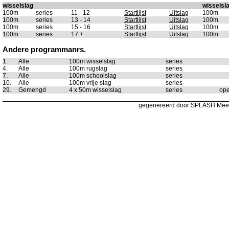
wisselslag
wisselsl
100m
series
11 - 12
Startlijst
Uitslag
100m
100m
series
13 - 14
Startlijst
Uitslag
100m
100m
series
15 - 16
Startlijst
Uitslag
100m
100m
series
17 +
Startlijst
Uitslag
100m
Andere programmanrs.
1.
Alle
100m wisselslag
series
4.
Alle
100m rugslag
series
7.
Alle
100m schoolslag
series
10.
Alle
100m vrije slag
series
29.
Gemengd
4 x 50m wisselslag
series
ope
gegenereerd door SPLASH Mee