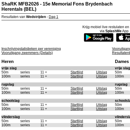
ShaRK MFB2026 - 15e Memorial Fons Brydenbach
Herentals (BEL)
Resultaten van
Wedstrijden
-
Dag 1
Krijg mobiel live restulaten e
via
SplashMe
App.
Inschrijvingstatistieken per vereniging
Vooruitgan
Vooruitgang zwemmers (Details)
Resultaten
Heren
Dames
vrije slag
vrije slag
50m
series
11 +
Startlijst
Uitslag
50m
100m
series
11 +
Startlijst
Uitslag
100m
rugslag
rugslag
50m
series
11 +
Startlijst
Uitslag
50m
100m
series
11 +
Startlijst
Uitslag
100m
schoolslag
schoolsl
50m
series
11 +
Startlijst
Uitslag
50m
100m
series
11 +
Startlijst
Uitslag
100m
vlinderslag
vlindersl
50m
series
11 +
Startlijst
Uitslag
50m
100m
series
11 +
Startlijst
Uitslag
100m