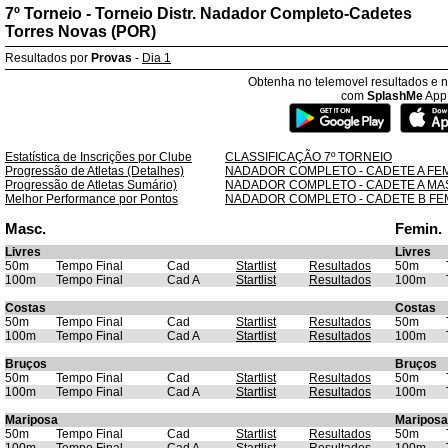
7º Torneio - Torneio Distr. Nadador Completo-Cadetes
Torres Novas (POR)
Resultados por
Provas
-
Dia 1
Obtenha no telemovel resultados e no
com
SplashMe
App
Estatística de Inscrições por Clube
CLASSIFICAÇÃO 7º TORNEIO
Progressão de Atletas (Detalhes)
NADADOR COMPLETO - CADETE A FE
Progressão de Atletas Sumário)
NADADOR COMPLETO - CADETE A MA
Melhor Performance por Pontos
NADADOR COMPLETO - CADETE B FE
Masc.
Femin.
Livres
Livres
50m
Tempo Final
Cad
Startlist
Resultados
50m
100m
Tempo Final
Cad A
Startlist
Resultados
100m
Costas
Costas
50m
Tempo Final
Cad
Startlist
Resultados
50m
100m
Tempo Final
Cad A
Startlist
Resultados
100m
Bruços
Bruços
50m
Tempo Final
Cad
Startlist
Resultados
50m
100m
Tempo Final
Cad A
Startlist
Resultados
100m
Mariposa
Mariposa
50m
Tempo Final
Cad
Startlist
Resultados
50m