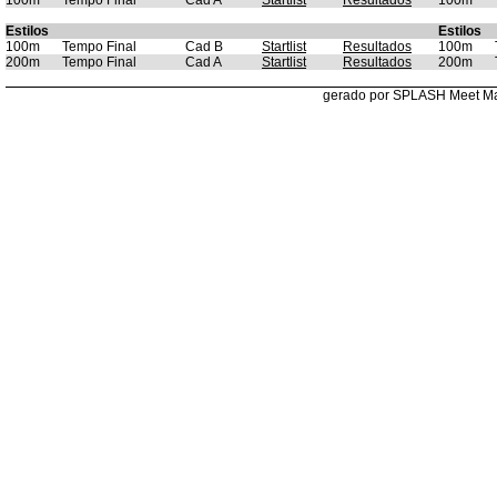
100m
Tempo Final
Cad A
Startlist
Resultados
100m
Estilos
Estilos
100m
Tempo Final
Cad B
Startlist
Resultados
100m
200m
Tempo Final
Cad A
Startlist
Resultados
200m
gerado por SPLASH Meet M