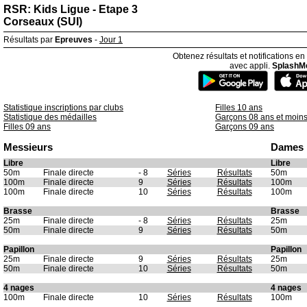
RSR: Kids Ligue - Etape 3
Corseaux (SUI)
Résultats par
Epreuves
-
Jour 1
Obtenez résultats et notifications en
avec appli.
SplashM
Statistique inscriptions par clubs
Filles 10 ans
Statistique des médailles
Garçons 08 ans et moin
Filles 09 ans
Garçons 09 ans
Messieurs
Dames
Libre
Libre
50m
Finale directe
- 8
Séries
Résultats
50m
100m
Finale directe
9
Séries
Résultats
100m
100m
Finale directe
10
Séries
Résultats
100m
Brasse
Brasse
25m
Finale directe
- 8
Séries
Résultats
25m
50m
Finale directe
9
Séries
Résultats
50m
Papillon
Papillon
25m
Finale directe
9
Séries
Résultats
25m
50m
Finale directe
10
Séries
Résultats
50m
4 nages
4 nages
100m
Finale directe
10
Séries
Résultats
100m